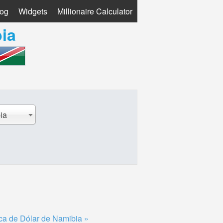
log
Widgets
Millionaire Calculator
ia
ia
ca de Dólar de Namibia »