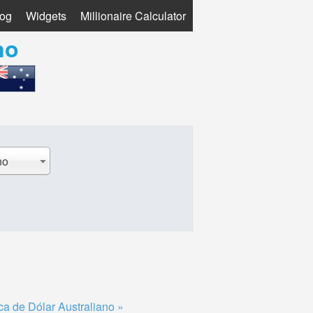
log
Widgets
Millionaire Calculator
no
no
a de Dólar Australiano »