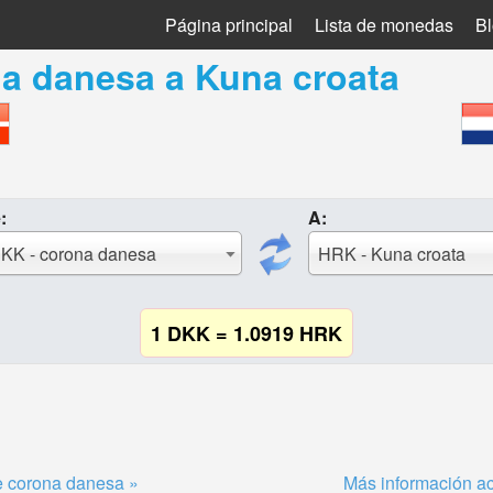
Página principal
Lista de monedas
B
na danesa
a
Kuna croata
:
A:
KK - corona danesa
HRK - Kuna croata
1 DKK = 1.0919 HRK
e corona danesa »
Más información ac