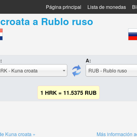
Página principal
Lista de monedas
B
croata
a
Rublo ruso
:
A:
RK - Kuna croata
RUB - Rublo ruso
1 HRK = 11.5375 RUB
de Kuna croata »
Más información a