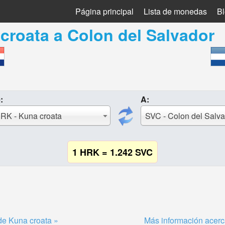
Página principal
Lista de monedas
B
croata
a
Colon del Salvador
:
A:
RK - Kuna croata
SVC - Colon del Salv
1 HRK = 1.242 SVC
de Kuna croata »
Más información acerc