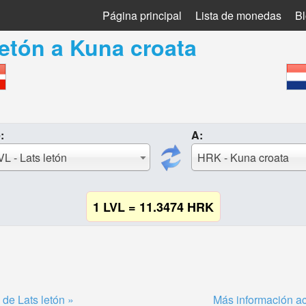
Página principal
Lista de monedas
B
letón
a
Kuna croata
:
A:
VL - Lats letón
HRK - Kuna croata
1 LVL = 11.3474 HRK
de Lats letón »
Más información ac