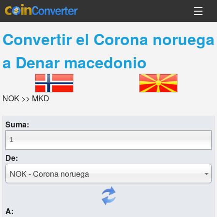
Convertir el
Corona noruega
a
Denar macedonio
NOK >> MKD
Suma:
De:
NOK - Corona noruega
A: