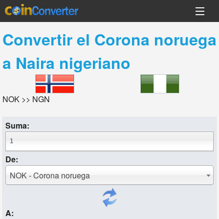
Convertir el
Corona noruega
a
Naira nigeriano
NOK >> NGN
Suma:
De:
NOK - Corona noruega
A: