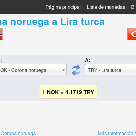
Página principal
Lista de monedas
B
na noruega
a
Lira turca
:
A:
OK - Corona noruega
TRY - Lira turca
1 NOK = 4.1719 TRY
 Corona noruega »
Más información a