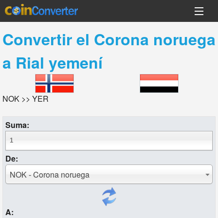
Convertir el
Corona noruega
a
Rial yemení
NOK >> YER
Suma:
De:
NOK - Corona noruega
A: