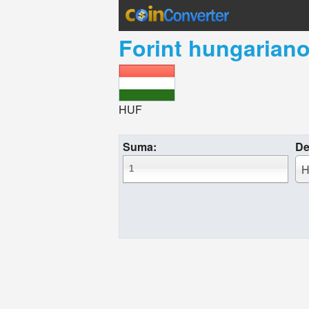
Forint hungarian
HUF
Suma:
De
H