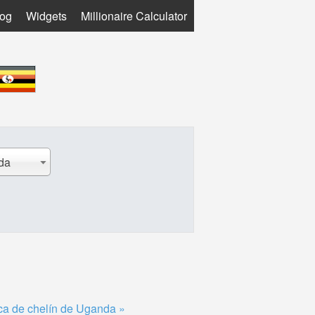
log
Widgets
Millionaire Calculator
da
ca de chelín de Uganda »