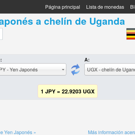
Página principal
Lista de monedas
B
Japonés
a
chelín de Uganda
:
A:
PY - Yen Japonés
UGX - chelín de Ugan
1 JPY = 22.9203 UGX
de Yen Japonés »
Más información acer