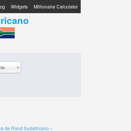
log
Widgets
Millionaire Calculator
ricano
ano
ca de Rand Sudafricano »