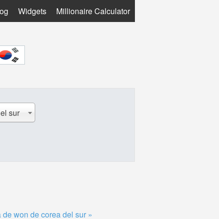
log
Widgets
Millionaire Calculator
el sur
 de won de corea del sur »