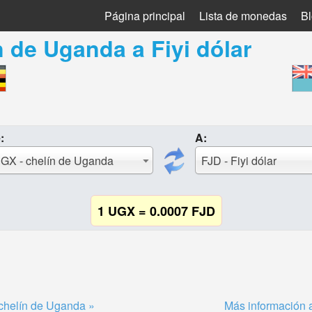
Página principal
Lista de monedas
B
n de Uganda
a
Fiyi dólar
:
A:
GX - chelín de Uganda
FJD - Fiyi dólar
1 UGX = 0.0007 FJD
chelín de Uganda »
Más información a