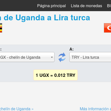
Página principal
Lista de monedas
B
n de Uganda
a
Lira turca
:
A:
GX - chelín de Uganda
TRY - Lira turca
1 UGX = 0.012 TRY
chelín de Uganda »
Más información a