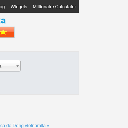
log
Widgets
Millionaire Calculator
ta
a
ca de Dong vietnamita »