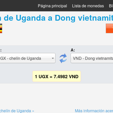
Página principal
Lista de monedas
B
n de Uganda
a
Dong vietnami
:
A:
GX - chelín de Uganda
VND - Dong vietnamit
1 UGX = 7.4982 VND
chelín de Uganda »
Más información acer